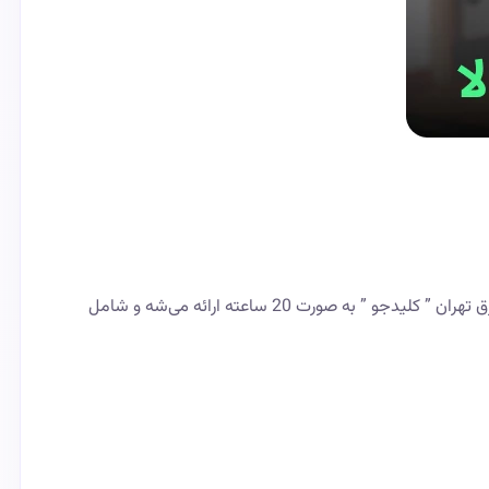
اگه به دنبال یک کلید ساز شرق تهران مطمئن، سریع و شبانه‌روزی هستی، ما دقیقاً همون‌جاییم که باید باشیم. خدمات کلید سازی سیار شرق تهران ” کلیدجو ” به صورت 20 ساعته ارائه می‌شه و شامل